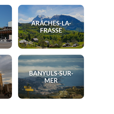
ARÂCHES-LA-
FRASSE
BANYULS-SUR-
MER