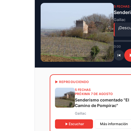
5 FECHAS 
Sender
Gaillac
¡Descu
0:00
▶ REPRODUCIENDO
5 FECHAS
PRÓXIMA 7 DE AGOSTO
Senderismo comentado "El
Camino de Pompirac"
Gaillac
Escuchar
Más información