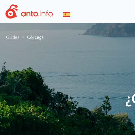
Guides
Córcega
¿