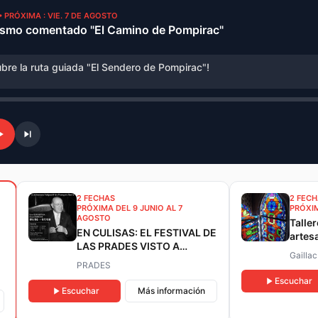
• PRÓXIMA : VIE. 7 DE AGOSTO
ismo comentado "El Camino de Pompirac"
bre la ruta guiada "El Sendero de Pompirac"!
2 FECHAS
2 FEC
PRÓXIMA DEL 9 JUNIO AL 7
PRÓXI
AGOSTO
Talle
EN CULISAS: EL FESTIVAL DE
artesa
LAS PRADES VISTO A
Gaillac
TRAVÉS DEL OBJETIVO DE
PRADES
FRANÇOIS SERRE
Escuchar
Escuchar
Más información