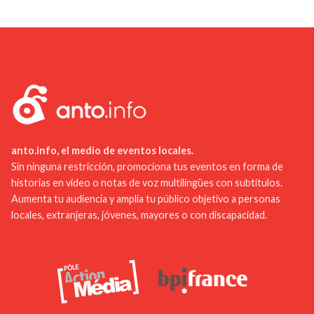
servicios turísticos en Ardèche. Puedes dejar
museo del globo aerostático para aprender más
comentarios y reseñas en plataformas en línea
sobre la historia de los globos. En Aubenas, guías
como TripAdvisor, Google Reviews o en los sitios
locales te mostrarán los castillos y las iglesias
web de las oficinas de turismo locales. Comparte
medievales. Estas visitas suelen estar disponibles
tus experiencias, tanto positivas como negativas,
en varios idiomas y son aptas para todas las
para que los proveedores de servicios puedan
edades.
mejorar. También puedes participar en encuestas
de satisfacción o unirte a grupos de discusión en
redes sociales para conectar con otros visitantes y
anto.info, el medio de eventos locales.
residentes. Tus comentarios contribuyen a que
Sin ninguna restricción, promociona tus eventos en forma de
historias en video o notas de voz multilingües con subtítulos.
Ardèche sea un destino cada vez más acogedor y
Aumenta tu audiencia y amplía tu público objetivo a personas
enriquecedor para todos.
locales, extranjeras, jóvenes, mayores o con discapacidad.