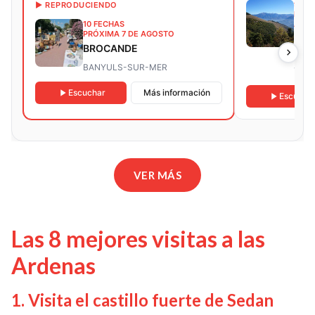
9 FE
▶ REPRODUCIENDO
PRÓX
10 FECHAS
AGO
PRÓXIMA 7 DE AGOSTO
RAN
BROCANDE
SEN
DES
BANYULS-SUR-MER
TAUR
RES
JUJ
Escuchar
Más información
Escucha
VER MÁS
Las 8 mejores visitas a las
Ardenas
1. Visita el castillo fuerte de Sedan