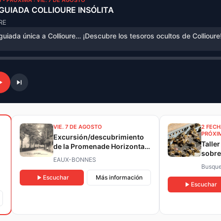
 • PRÓXIMA : VIE. 7 DE AGOSTO
 GUIADA COLLIOURE INSÓLITA
RE
 guiada única a Collioure… ¡Descubre los tesoros ocultos de Collioure
VIE. 7 DE AGOSTO
2 FEC
PRÓXI
Excursión/descubrimiento
Talle
de la Promenade Horizontale
sobre
- Eaux Bonnes: la historia del
EAUX-BONNES
bosque pirenaico y de los
Busqu
árboles de la Emperatriz
Escuchar
Más información
Escuchar