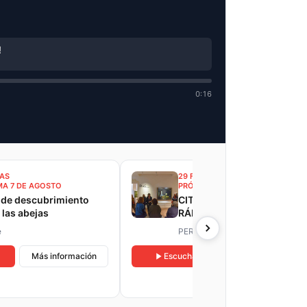
!
0:16
HAS
29 FECHAS
MA 7 DE AGOSTO
PRÓXIMA DEL 3 AL 31 AGOSTO
r de descubrimiento
CITA CON DALÍ - VISITAS
 las abejas
RÁPIDAS
e
PERPIGNAN
Más información
Escuchar
Más información