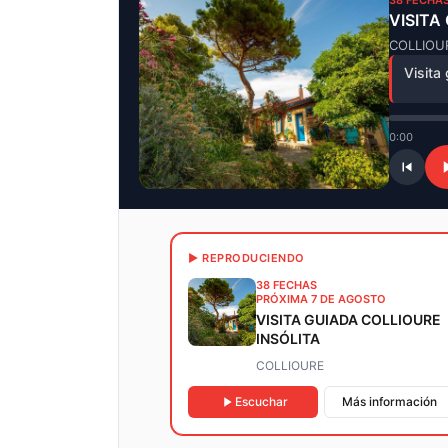
38 FECHAS
VISITA
COLLIOU
Visita
0:00
▶ REPRODUCIENDO
38 FECHAS
PRÓXIMA 7 DE AGOSTO
VISITA GUIADA COLLIOURE
INSÓLITA
COLLIOURE
Escuchar
Más información