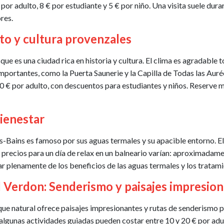
por adulto, 8 € por estudiante y 5 € por niño. Una visita suele dura
res.
to y cultura provenzales
 es una ciudad rica en historia y cultura. El clima es agradable to
mportantes, como la Puerta Saunerie y la Capilla de Todas las Aurée
 € por adulto, con descuentos para estudiantes y niños. Reserve me
bienestar
-Bains es famoso por sus aguas termales y su apacible entorno. El 
recios para un día de relax en un balneario varían: aproximadamen
ar plenamente de los beneficios de las aguas termales y los tratam
l Verdon: Senderismo y paisajes impresio
e natural ofrece paisajes impresionantes y rutas de senderismo par
 algunas actividades guiadas pueden costar entre 10 y 20 € por adu