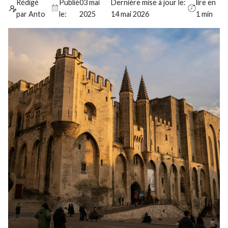
Rédigé
Publié
03 mai
Dernière mise à jour le:
lire en
par Anto
le:
2025
14 mai 2026
1 min