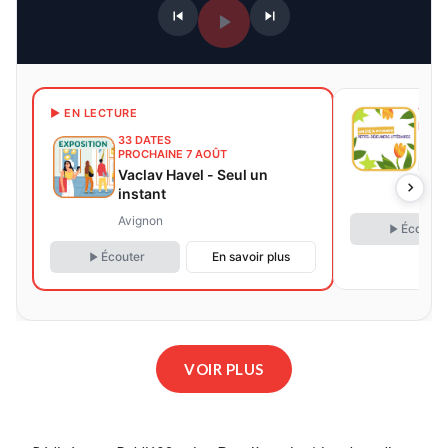
7 DA
▶ EN LECTURE
PROC
33 DATES
Les 
PROCHAINE 7 AOÛT
litté
Vaclav Havel - Seul un
instant
Avig
Avignon
Écouter
Écouter
En savoir plus
VOIR PLUS