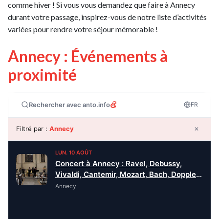
comme hiver ! Si vous vous demandez que faire à Annecy
durant votre passage, inspirez-vous de notre liste d’activités
variées pour rendre votre séjour mémorable !
Annecy : Événements à
proximité
Rechercher avec anto.info
FR
Filtré par :
Annecy
✕
LUN. 10 AOÛT
Concert à Annecy : Ravel, Debussy,
Vivaldi, Cantemir, Mozart, Bach, Doppler,
Piazzolla, Waxman
Annecy