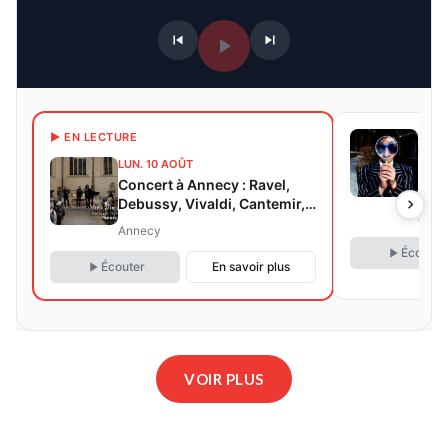
2 DA
▶ EN LECTURE
PROC
LUN. 10 AOÛT
Le s
Concert à Annecy : Ravel,
recr
Debussy, Vivaldi, Cantemir,
Homm
Anne
Mozart, Bach, Doppler,
dive
Annecy
Piazzolla, Waxman
pour
Écouter
Écouter
En savoir plus
VOIR PLUS