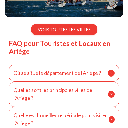
VOIR TOUTES LES VILLES
FAQ pour Touristes et Locaux en
Ariège
Où se situe le département de l’Ariège ?
L’Ariège se situe dans le sud-ouest de la France, en
Quelles sont les principales villes de
région Occitanie, dans les Pyrénées à la frontière
l’Ariège ?
espagnole et andorrane.
Les principales villes sont Foix, Pamiers et Saint-
Quelle est la meilleure période pour visiter
Girons.
l’Ariège ?