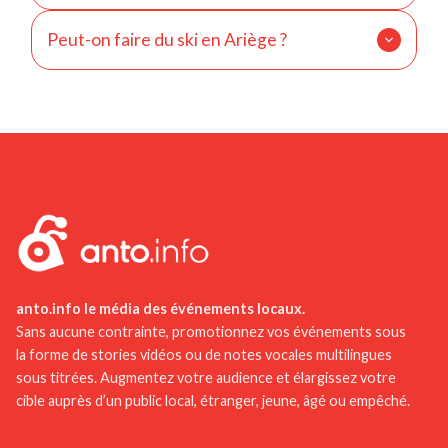
Oui, grâce à ses villages, ses montagnes, ses
Peut-on faire du ski en Ariège ?
vallées préservées et ses espaces naturels peu
urbanisés.
Oui, plusieurs stations des Pyrénées ariégeoises
permettent la pratique du ski et des sports d’hiver.
anto.info le média des événements locaux.
Sans aucune contrainte, promotionnez vos événements sous
la forme de stories vidéos ou de notes vocales multilingues
sous titrées. Augmentez votre audience et élargissez votre
cible auprès d’un public local, étranger, jeune, âgé ou empêché.