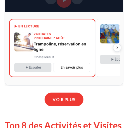
240 
▶ EN LECTURE
PROC
240 DATES
Parc
PROCHAINE 7 AOÛT
rése
Trampoline, réservation en
ligne
Châte
Châtellerault
Écouter
Écouter
En savoir plus
VOIR PLUS
Top 8 des Activités et Visites