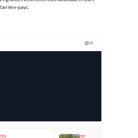
l’arrière-pays.
FR
TES
191 DATES