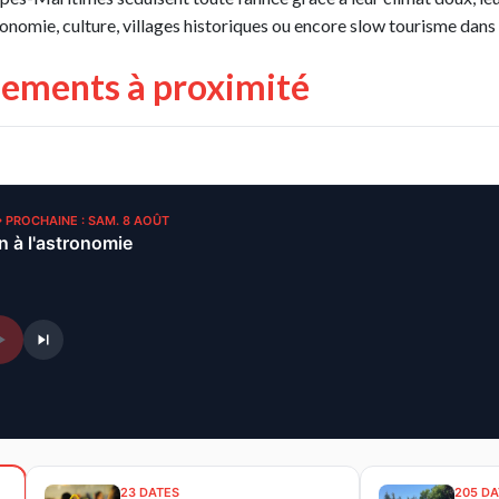
ronomie, culture, villages historiques ou encore slow tourisme dans 
nements à proximité
• PROCHAINE : SAM. 8 AOÛT
on à l'astronomie
23 DATES
205 DA