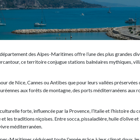
 département des Alpes-Maritimes offre l’une des plus grandes div
cantour, ce territoire conjugue stations balnéaires mythiques, vil
our de Nice, Cannes ou Antibes que pour leurs vallées préservées d
azuréennes aux forêts de montagne, des ports méditerranéens aux r
turelle forte, influencée par la Provence, l’Italie et l’histoire du
 et les traditions niçoises. Entre socca, pissaladière, huile d’oliv
vivre méditerranéen.
lpes-Maritimes séduisent toute l’année grâce à leur climat doux, l