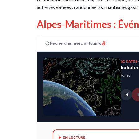
activités variées : randonnée, ski, nautisme, gast
Alpes-Maritimes : Évé
Rechercher avec anto.info
32 DATES 
Initiati
Paris
▶ EN LECTURE