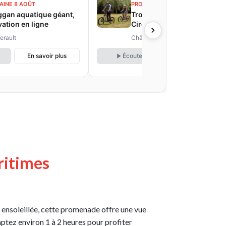
AINE 8 AOÛT
PROCHAINE 8 AOÛT
gan aquatique géant,
Trottinettes électriques
vation en ligne
Circuit d'obstacles,
réservation sur place
erault
Châtellerault
En savoir plus
Écouter
En savoir plus
ritimes
 ensoleillée, cette promenade offre une vue
mptez environ 1 à 2 heures pour profiter