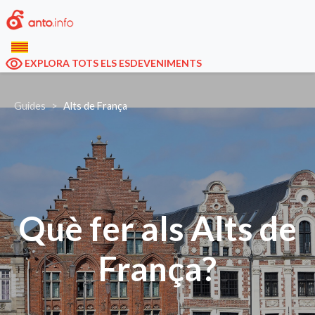
EXPLORA TOTS ELS ESDEVENIMENTS
Guides
Alts de França
Què fer als Alts de
França?