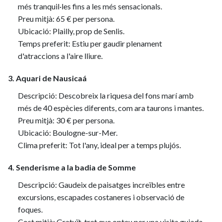
més tranquil·les fins a les més sensacionals.
Preu mitjà: 65 € per persona.
Ubicació: Plailly, prop de Senlis.
Temps preferit: Estiu per gaudir plenament
d'atraccions a l'aire lliure.
3. Aquari de Nausicaá
Descripció: Descobreix la riquesa del fons marí amb
més de 40 espècies diferents, com ara taurons i mantes.
Preu mitjà: 30 € per persona.
Ubicació: Boulogne-sur-Mer.
Clima preferit: Tot l'any, ideal per a temps plujós.
4. Senderisme a la badia de Somme
Descripció: Gaudeix de paisatges increïbles entre
excursions, escapades costaneres i observació de
foques.
Cost mitjà: Gratuït, tret que opteu per una visita guiada