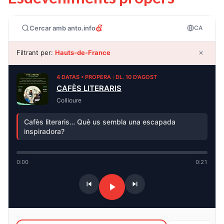
Cercar amb anto.info
CA
Filtrant per:
Hauts-de-France
✕
4 DATAS • PROPERA : DL. 10 D’AGOST
CAFÈS LITERARIS
Collioure
Cafès literaris… Què us sembla una escapada
inspiradora?
0:00
0:21