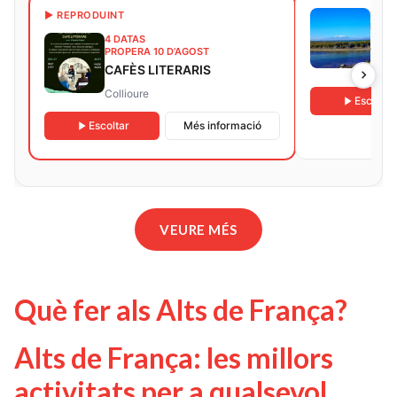
10 D
▶ REPRODUINT
PROP
4 DATAS
AMB
PROPERA 10 D’AGOST
CAFÈS LITERARIS
LE B
Collioure
Escoltar
Escoltar
Més informació
VEURE MÉS
Què fer als Alts de França?
Alts de França: les millors
activitats per a qualsevol